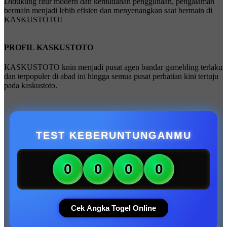
Didukung fitur modern dan kemudahan penggunaan, pengalaman
bermain menjadi lebih efisien dan menyenangkan saat bermain di
KASKUSTOTO!
PROFIL KASKUSTOTO
KASKUSTOTO knin menjadi pusat agen bandar gamebling terlaku
dan terpopuler di abad ini hingga semua pusat perhatian kini tertuju
pada kaskustoto.
TEST KEBERUNTUNGANMU
0
0
0
0
Cek Angka Togel Online