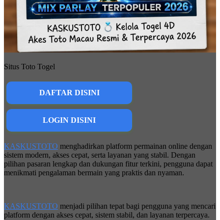
Situs Toto Togel
DAFTAR DISINI
LOGIN DISINI
KASKUSTOTO
menghadirkan platform permainan online dengan
sistem modern, akses cepat, serta layanan yang stabil. Dengan
pilihan pasaran lengkap dan dukungan fitur terkini, pengguna dapat
menikmati pengalaman bermain yang praktis dan nyaman.
KASKUSTOTO
menjadi pilihan tepat bagi pengguna yang mencari
platform dengan akses cepat, sistem stabil, dan layanan terpercaya.