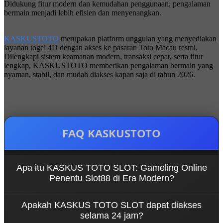
Didukung fitur modern dan kemudahan penggunaan, pengalaman
bermain menjadi lebih efisien dan menyenangkan.
KASKUSTOTO
merupakan platform unggulan yang menyediakan
layanan togel 4D dengan akses ke pasaran Toto Macau resmi.
Dilengkapi sistem keamanan modern, transaksi cepat, serta fitur
lengkap, KASKUSTOTO memberikan pengalaman bermain yang
nyaman, stabil, dan mudah diakses kapan saja di tahun 2026.
FAQ KASKUSTOTO
Apa itu KASKUS TOTO SLOT: Gameling Online
Penentu Slot88 di Era Modern?
KASKUS TOTO SLOT merupakan platform
Apakah KASKUS TOTO SLOT dapat diakses
permainan online yang menghadirkan beragam
selama 24 jam?
pilihan game, termasuk permainan bergaya Slot88,