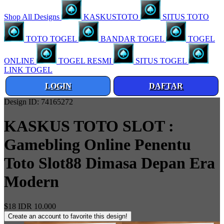
Shop All Designs
KASKUSTOTO
SITUS TOTO
TOTO TOGEL
BANDAR TOGEL
TOGEL
ONLINE
TOGEL RESMI
SITUS TOGEL
LINK TOGEL
LOGIN
DAFTAR
Design ID: 74165272
KASKUS TOTO SLOT :
Gamebling Online Penentu
Toto Slot88 Dimasa Depan Era
Modern
$18
IDR 10.000
Create an account to favorite this design!