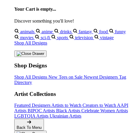
Your Cart is empty...
Discover something you'll love!
animals
anime
drinks
fantasy
food
funny
movies
sci-fi
sports
television
vintage
Shop All Designs
Shop Designs
Shop All Designs
New Tees on Sale
Newest Designers
Tag
Directory
Artist Collections
Featured Designers
Artists to Watch
Creators to Watch
AAPI
Artists
BIPOC Artists
Black Artists
Celebrate Women Artists
LGBTQIA Artists
Ukrainian Artists
Back To Menu