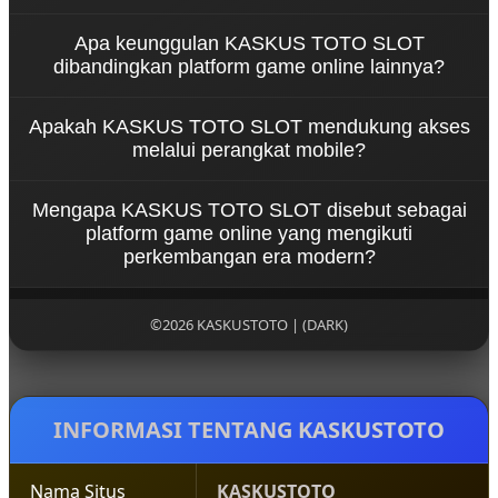
dengan tampilan modern, akses cepat, serta sistem
Ya. Platform KASKUS TOTO SLOT dirancang agar
yang dirancang agar mudah digunakan melalui
Apa keunggulan KASKUS TOTO SLOT
dapat diakses selama 24 jam sehingga pengguna
desktop maupun perangkat seluler.
dibandingkan platform game online lainnya?
dapat menikmati berbagai layanan dan fitur kapan
pun sesuai kebutuhan, selama tersedia koneksi
KASKUS TOTO SLOT menawarkan antarmuka yang
internet yang stabil.
Apakah KASKUS TOTO SLOT mendukung akses
responsif, pilihan permainan yang beragam, proses
melalui perangkat mobile?
akses yang cepat, pembaruan sistem secara
berkala, serta dukungan layanan pelanggan yang
Tentu. Platform ini telah dioptimalkan untuk
siap membantu pengguna.
Mengapa KASKUS TOTO SLOT disebut sebagai
berbagai perangkat, baik smartphone, tablet,
platform game online yang mengikuti
maupun komputer, sehingga pengguna dapat
perkembangan era modern?
menikmati pengalaman bermain yang nyaman
tanpa perlu mengunduh aplikasi tambahan.
Karena KASKUS TOTO SLOT terus menghadirkan
inovasi dari sisi teknologi, desain antarmuka,
©2026 KASKUSTOTO | (DARK)
kompatibilitas lintas perangkat, peningkatan
performa sistem, serta berbagai fitur yang
dirancang untuk memberikan pengalaman
pengguna yang lebih praktis dan efisien di era
INFORMASI TENTANG KASKUSTOTO
digital.
Nama Situs
KASKUSTOTO