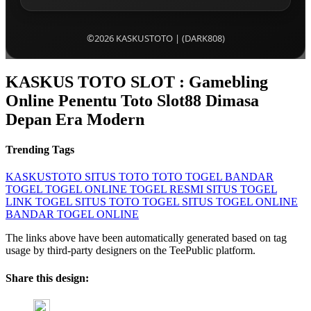
©2026 KASKUSTOTO | (DARK808)
KASKUS TOTO SLOT : Gamebling
Online Penentu Toto Slot88 Dimasa
Depan Era Modern
Trending Tags
KASKUSTOTO
SITUS TOTO
TOTO TOGEL
BANDAR
TOGEL
TOGEL ONLINE
TOGEL RESMI
SITUS TOGEL
LINK TOGEL
SITUS TOTO TOGEL
SITUS TOGEL ONLINE
BANDAR TOGEL ONLINE
The links above have been automatically generated based on tag
usage by third-party designers on the TeePublic platform.
Share this design: