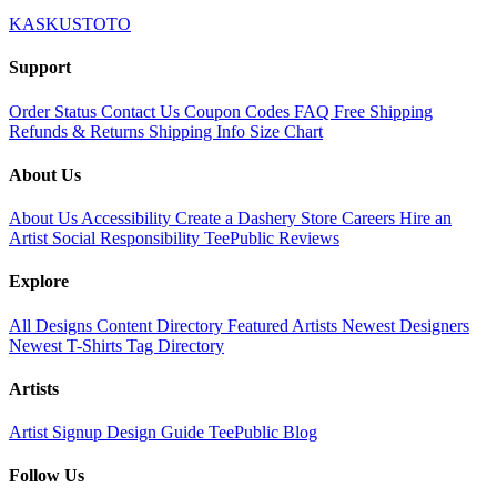
KASKUSTOTO
Support
Order Status
Contact Us
Coupon Codes
FAQ
Free Shipping
Refunds & Returns
Shipping Info
Size Chart
About Us
About Us
Accessibility
Create a Dashery Store
Careers
Hire an
Artist
Social Responsibility
TeePublic Reviews
Explore
All Designs
Content Directory
Featured Artists
Newest Designers
Newest T-Shirts
Tag Directory
Artists
Artist Signup
Design Guide
TeePublic Blog
Follow Us